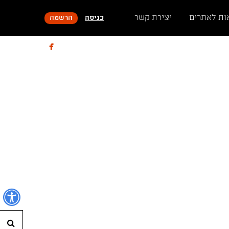
ות לאתרים
יצירת קשר
כניסה
הרשמה

נ
חי