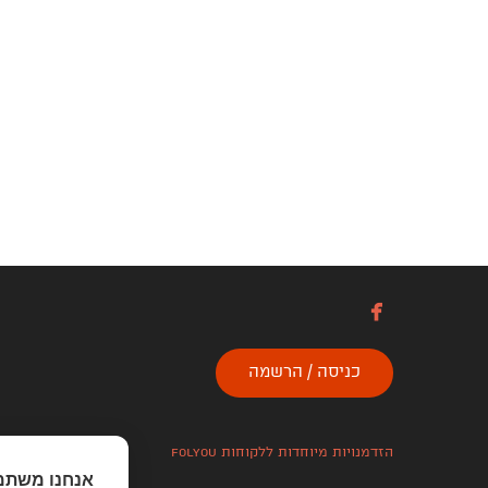

כניסה / הרשמה
הזדמנויות מיוחדות ללקוחות folyou
אנחנו משתמ