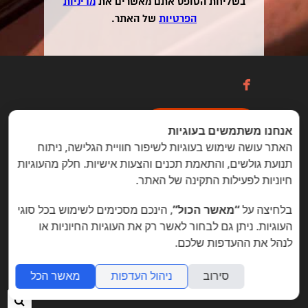
בשליחת הטופס אתם מאשרים את
מדיניות
הפרטיות
של האתר.

כניסה / הרשמה
אנחנו משתמשים בעוגיות
האתר עושה שימוש בעוגיות לשיפור חוויית הגלישה, ניתוח
תנועת גולשים, והתאמת תכנים והצעות אישיות. חלק מהעוגיות
הזדמנויות מיוחדות ללקוחות folyou
חיוניות לפעילות התקינה של האתר.
בניית אתרים © פוליו folyou - מערכת לבניית אתרים
בלחיצה על
“מאשר הכול”
, הינכם מסכימים לשימוש בכל סוגי
צרו איתנו קשר
הצהרת נגישות
משרות
העוגיות. ניתן גם לבחור לאשר רק את העוגיות החיוניות או
לנהל את ההעדפות שלכם.
מה חדש
תמיכה
תנאי שימוש
הצהרת פרטיות
אתר
לעסק
אתרי תדמית
שאלות נפוצות
תוכנית שותפים
אפיליאייטס
אתר דו לשוני
חנות וירטואלית
סירוב
ניהול העדפות
מאשר הכל
חיפ