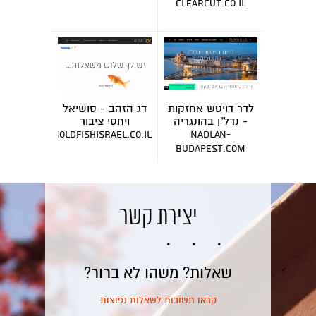
clearcut.co.il
לדר דויטש אחזקות
דג הזהב - סושיאל
- נדל"ן בהונגריה
ויחסי ציבור
goldfishisrael.co.il
nadlan-
budapest.com
יצירת קשר
שאלות? משהו לא ברור?
קראו תשובות לשאלות נפוצות