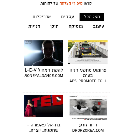
קראו
סיפורי הצלחה
של לקוחות
הצג הכל
עסקים
אדריכלות
עיצוב
מוסיקה
תוכן
חנויות
פרומוט מתקני חניה
להקת המחול L-E-V
בע"מ
www.sharoneyaldance.com
aps-promote.co.il
דרור זורע
בת-אל פאפורה -
שחקנית, יוצרת,
drorzorea.com