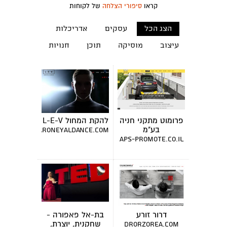
קראו
סיפורי הצלחה
של לקוחות
הצג הכל
עסקים
אדריכלות
עיצוב
מוסיקה
תוכן
חנויות
פרומוט מתקני חניה
להקת המחול L-E-V
בע"מ
www.sharoneyaldance.com
aps-promote.co.il
דרור זורע
בת-אל פאפורה -
שחקנית, יוצרת,
drorzorea.com