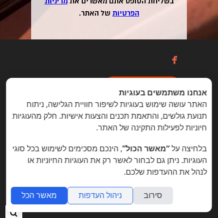
בשליחת הטופס אתם מאשרים את
מדיניות
הפרטיות
של האתר.

כניסה / הרשמה
אנחנו משתמשים בעוגיות
האתר עושה שימוש בעוגיות לשיפור חוויית הגלישה, ניתוח
תנועת גולשים, והתאמת תכנים והצעות אישיות. חלק מהעוגיות
הזדמנויות מיוחדות ללקוחות folyou
חיוניות לפעילות התקינה של האתר.
בניית אתרים © פוליו folyou - מערכת לבניית אתרים
בלחיצה על
“מאשר הכול”
, הינכם מסכימים לשימוש בכל סוגי
צרו איתנו קשר
הצהרת נגישות
משרות
העוגיות. ניתן גם לבחור לאשר רק את העוגיות החיוניות או
לנהל את ההעדפות שלכם.
מה חדש
תמיכה
תנאי שימוש
הצהרת פרטיות
אתר
לעסק
אתרי תדמית
שאלות נפוצות
תוכנית שותפים
אפיליאייטס
אתר דו לשוני
חנות וירטואלית
סירוב
ניהול העדפות
מאשר הכל
חיפ