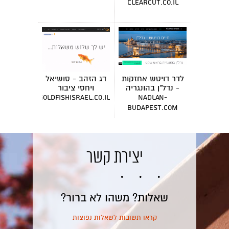
clearcut.co.il
לדר דויטש אחזקות
דג הזהב - סושיאל
- נדל"ן בהונגריה
ויחסי ציבור
goldfishisrael.co.il
nadlan-
budapest.com
יצירת קשר
שאלות? משהו לא ברור?
קראו תשובות לשאלות נפוצות