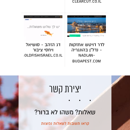
clearcut.co.il
לדר דויטש אחזקות
דג הזהב - סושיאל
- נדל"ן בהונגריה
ויחסי ציבור
goldfishisrael.co.il
nadlan-
budapest.com
יצירת קשר
שאלות? משהו לא ברור?
קראו תשובות לשאלות נפוצות