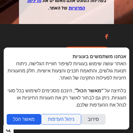
בשליחת הטופס אתם מאשרים את
מדיניות
הפרטיות
של האתר.

כניסה / הרשמה
אנחנו משתמשים בעוגיות
האתר עושה שימוש בעוגיות לשיפור חוויית הגלישה, ניתוח
תנועת גולשים, והתאמת תכנים והצעות אישיות. חלק מהעוגיות
הזדמנויות מיוחדות ללקוחות folyou
חיוניות לפעילות התקינה של האתר.
בניית אתרים © פוליו folyou - מערכת לבניית אתרים
בלחיצה על
“מאשר הכול”
, הינכם מסכימים לשימוש בכל סוגי
צרו איתנו קשר
הצהרת נגישות
משרות
העוגיות. ניתן גם לבחור לאשר רק את העוגיות החיוניות או
לנהל את ההעדפות שלכם.
מה חדש
תמיכה
תנאי שימוש
הצהרת פרטיות
אתר
לעסק
אתרי תדמית
שאלות נפוצות
תוכנית שותפים
אפיליאייטס
אתר דו לשוני
חנות וירטואלית
סירוב
ניהול העדפות
מאשר הכל
חיפ