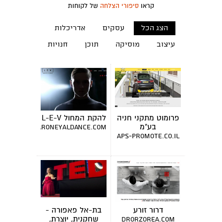
קראו
סיפורי הצלחה
של לקוחות
הצג הכל
עסקים
אדריכלות
עיצוב
מוסיקה
תוכן
חנויות
פרומוט מתקני חניה
להקת המחול L-E-V
בע"מ
www.sharoneyaldance.com
aps-promote.co.il
דרור זורע
בת-אל פאפורה -
שחקנית, יוצרת,
drorzorea.com