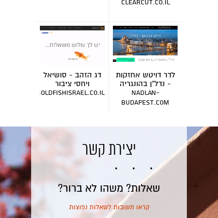
clearcut.co.il
לדר דויטש אחזקות
דג הזהב - סושיאל
- נדל"ן בהונגריה
ויחסי ציבור
goldfishisrael.co.il
nadlan-
budapest.com
יצירת קשר
שאלות? משהו לא ברור?
קראו תשובות לשאלות נפוצות