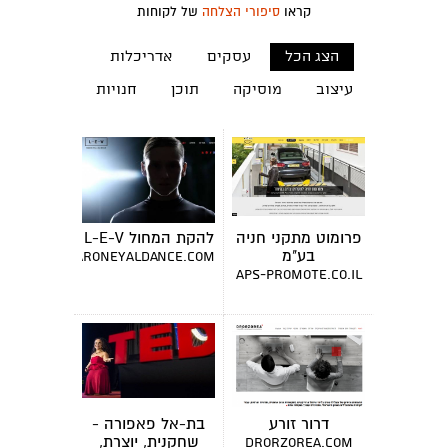
קראו
סיפורי הצלחה
של לקוחות
הצג הכל
עסקים
אדריכלות
עיצוב
מוסיקה
תוכן
חנויות
פרומוט מתקני חניה
להקת המחול L-E-V
בע"מ
www.sharoneyaldance.com
aps-promote.co.il
דרור זורע
בת-אל פאפורה -
שחקנית, יוצרת,
drorzorea.com