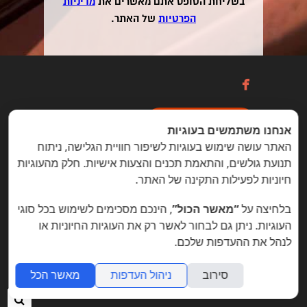
בשליחת הטופס אתם מאשרים את
מדיניות
הפרטיות
של האתר.

כניסה / הרשמה
אנחנו משתמשים בעוגיות
האתר עושה שימוש בעוגיות לשיפור חוויית הגלישה, ניתוח
תנועת גולשים, והתאמת תכנים והצעות אישיות. חלק מהעוגיות
הזדמנויות מיוחדות ללקוחות folyou
חיוניות לפעילות התקינה של האתר.
בניית אתרים © פוליו folyou - מערכת לבניית אתרים
בלחיצה על
“מאשר הכול”
, הינכם מסכימים לשימוש בכל סוגי
צרו איתנו קשר
הצהרת נגישות
משרות
העוגיות. ניתן גם לבחור לאשר רק את העוגיות החיוניות או
לנהל את ההעדפות שלכם.
מה חדש
תמיכה
תנאי שימוש
הצהרת פרטיות
אתר
לעסק
אתרי תדמית
שאלות נפוצות
תוכנית שותפים
אפיליאייטס
אתר דו לשוני
חנות וירטואלית
סירוב
ניהול העדפות
מאשר הכל
חיפ