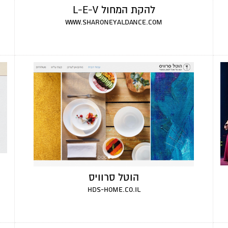
להקת המחול L-E-V
www.sharoneyaldance.com
הוטל סרוויס
hds-home.co.il