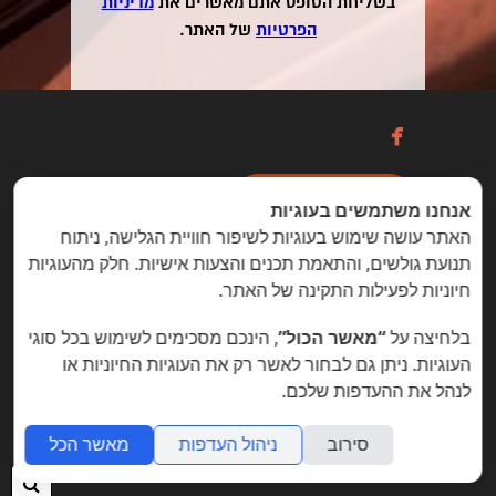
בשליחת הטופס אתם מאשרים את
מדיניות
הפרטיות
של האתר.

כניסה / הרשמה
אנחנו משתמשים בעוגיות
האתר עושה שימוש בעוגיות לשיפור חוויית הגלישה, ניתוח
תנועת גולשים, והתאמת תכנים והצעות אישיות. חלק מהעוגיות
הזדמנויות מיוחדות ללקוחות folyou
חיוניות לפעילות התקינה של האתר.
בניית אתרים © פוליו folyou - מערכת לבניית אתרים
בלחיצה על
“מאשר הכול”
, הינכם מסכימים לשימוש בכל סוגי
צרו איתנו קשר
הצהרת נגישות
משרות
העוגיות. ניתן גם לבחור לאשר רק את העוגיות החיוניות או
לנהל את ההעדפות שלכם.
מה חדש
תמיכה
תנאי שימוש
הצהרת פרטיות
אתר
לעסק
אתרי תדמית
שאלות נפוצות
תוכנית שותפים
אפיליאייטס
אתר דו לשוני
חנות וירטואלית
סירוב
ניהול העדפות
מאשר הכל
חיפ