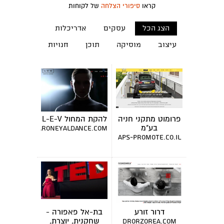
קראו
סיפורי הצלחה
של לקוחות
הצג הכל
עסקים
אדריכלות
עיצוב
מוסיקה
תוכן
חנויות
פרומוט מתקני חניה
להקת המחול L-E-V
בע"מ
www.sharoneyaldance.com
aps-promote.co.il
דרור זורע
בת-אל פאפורה -
שחקנית, יוצרת,
drorzorea.com