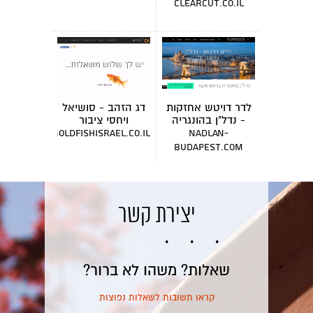
clearcut.co.il
לדר דויטש אחזקות
דג הזהב - סושיאל
- נדל"ן בהונגריה
ויחסי ציבור
goldfishisrael.co.il
nadlan-
budapest.com
יצירת קשר
שאלות? משהו לא ברור?
קראו תשובות לשאלות נפוצות