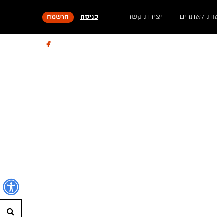
ות לאתרים
יצירת קשר
כניסה
הרשמה

נ
חי