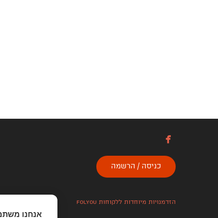

כניסה / הרשמה
הזדמנויות מיוחדות ללקוחות folyou
אנחנו משתמ