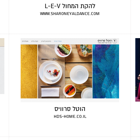
להקת המחול L-E-V
www.sharoneyaldance.com
הוטל סרוויס
hds-home.co.il