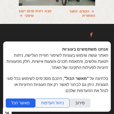
«
הבא
: רונית מרום ייעוץ
הקודם
: החצר
»
האחורית
שיווקי

אנחנו משתמשים בעוגיות
כניסה / הרשמה
האתר עושה שימוש בעוגיות לשיפור חוויית הגלישה, ניתוח
תנועת גולשים, והתאמת תכנים והצעות אישיות. חלק מהעוגיות
חיוניות לפעילות התקינה של האתר.
הזדמנויות מיוחדות ללקוחות folyou
בלחיצה על
“מאשר הכול”
, הינכם מסכימים לשימוש בכל סוגי
בניית אתרים © פוליו folyou - מערכת לבניית אתרים
צרו איתנו קשר
הצהרת נגישות
משרות
העוגיות. ניתן גם לבחור לאשר רק את העוגיות החיוניות או
לנהל את ההעדפות שלכם.
מה חדש
תמיכה
תנאי שימוש
הצהרת פרטיות
אתר
לעסק
אתרי תדמית
שאלות נפוצות
תוכנית שותפים
סירוב
ניהול העדפות
מאשר הכל
אפיליאייטס
אתר דו לשוני
חנות וירטואלית
חיפ