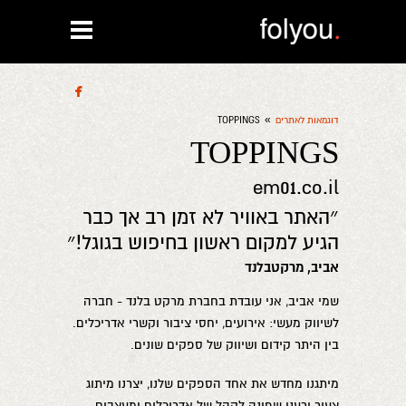

»
דוגמאות לאתרים
TOPPINGS
TOPPINGS
em01.co.il
״האתר באוויר לא זמן רב אך כבר
הגיע למקום ראשון בחיפוש בגוגל!״
אביב, מרקטבלנד
שמי אביב, אני עובדת בחברת מרקט בלנד - חברה
לשיווק מעשי: אירועים, יחסי ציבור וקשרי אדריכלים.
בין היתר קידום ושיווק של ספקים שונים.
מיתגנו מחדש את אחד הספקים שלנו, יצרנו מיתוג
צעיר ורענן שפונה לקהל של אדריכלים ומעצבים,