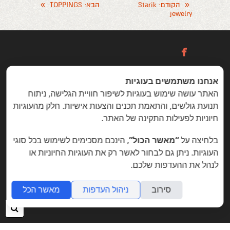
»
«
הקודם
: Starik
הבא
: TOPPINGS
jewelry

אנחנו משתמשים בעוגיות
כניסה / הרשמה
האתר עושה שימוש בעוגיות לשיפור חוויית הגלישה, ניתוח
תנועת גולשים, והתאמת תכנים והצעות אישיות. חלק מהעוגיות
חיוניות לפעילות התקינה של האתר.
הזדמנויות מיוחדות ללקוחות folyou
בלחיצה על
“מאשר הכול”
, הינכם מסכימים לשימוש בכל סוגי
בניית אתרים © פוליו folyou - מערכת לבניית אתרים
צרו איתנו קשר
הצהרת נגישות
משרות
העוגיות. ניתן גם לבחור לאשר רק את העוגיות החיוניות או
לנהל את ההעדפות שלכם.
מה חדש
תמיכה
תנאי שימוש
הצהרת פרטיות
אתר
לעסק
אתרי תדמית
שאלות נפוצות
תוכנית שותפים
סירוב
ניהול העדפות
מאשר הכל
אפיליאייטס
אתר דו לשוני
חנות וירטואלית
חיפ