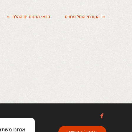
«
הקודם
: הוטל סרוויס
הבא
: מתנות ים המלח
»

אנחנו משתמ