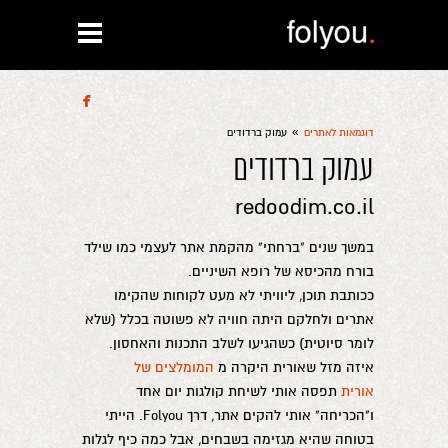

»
דוגמאות לאתרים
עמוק ברדודים
עמוק ברדודים
redoodim.co.il
במשך שנים "ברחתי" מהקמת אתר לעצמי כמו שילד
בורח מהכיסא של רופא השיניים.
ככותבת תוכן, ליוויתי לא מעט לקוחות שהקימו
אתרים ולחלקם היתה חוויה לא פשוטה בכלל (שלא
לומר סיוטית) כשהגיעו לשלב התכנות והאחסון.
איזה מזל שאורית היקרה מ
המומלצים של
אורית
תפסה אותי לשיחת קולגות יום אחד
ו"הכריחה" אותי להקים אתר, דרך Folyou. הייתי
בטוחה שהיא מגזימה בשבחים, אבל כמה כיף לגלות