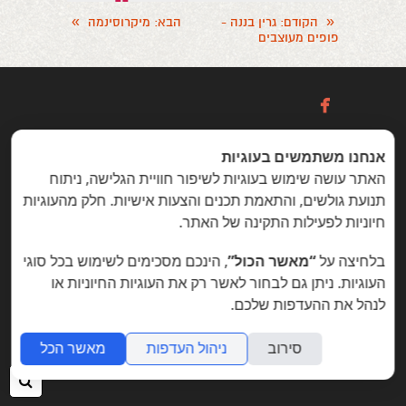
»
«
הקודם
: גרין בננה -
הבא
: מיקרוסינמה
פופים מעוצבים

אנחנו משתמשים בעוגיות
כניסה / הרשמה
האתר עושה שימוש בעוגיות לשיפור חוויית הגלישה, ניתוח
תנועת גולשים, והתאמת תכנים והצעות אישיות. חלק מהעוגיות
חיוניות לפעילות התקינה של האתר.
הזדמנויות מיוחדות ללקוחות folyou
בלחיצה על
“מאשר הכול”
, הינכם מסכימים לשימוש בכל סוגי
בניית אתרים © פוליו folyou - מערכת לבניית אתרים
צרו איתנו קשר
הצהרת נגישות
משרות
העוגיות. ניתן גם לבחור לאשר רק את העוגיות החיוניות או
לנהל את ההעדפות שלכם.
מה חדש
תמיכה
תנאי שימוש
הצהרת פרטיות
אתר
לעסק
אתרי תדמית
שאלות נפוצות
תוכנית שותפים
סירוב
ניהול העדפות
מאשר הכל
אפיליאייטס
אתר דו לשוני
חנות וירטואלית
חיפ