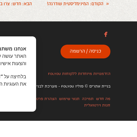
«
הקודם
: המינימליסטית שודרגה!
הבא
: חדש: צרו בע

אנחנו משתמ
כניסה / הרשמה
האתר עושה שי
והצעות אישיו
הזדמנויות מיוחדות ללקוחות folyou
בלחיצה על
“מ
את העוגיות ה
בניית אתרים © פוליו folyou - מערכת לבניית אתרים
צרו איתנו 
מה חדש
תמיכה
תנאי שימוש
הצהרת פרטיות
אתר לעסק
אתרי 
חנות וירטואלית