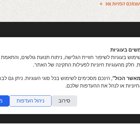
צמכם הפניות 301
»
שים בעוגיות
מוש בעוגיות לשיפור חוויית הגלישה, ניתוח תנועת גולשים, והתאמת 
ת. חלק מהעוגיות חיוניות לפעילות התקינה של האתר.
אשר הכול”
, הינכם מסכימים לשימוש בכל סוגי העוגיות. ניתן גם לב
חיוניות או לנהל את ההעדפות שלכם.
קשר
הצהרת נגישות
משרות
סירוב
ניהול העדפות
מ
תדמית
שאלות נפוצות
תוכנית שותפים
אפיליאייטס
אתר דו לשוני