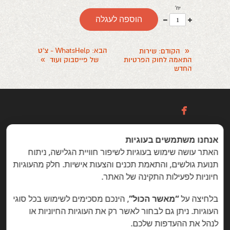
יח'
עוד
פחות
הוספה לעגלה
אחד
אחד
«
הבא
: WhatsHelp - צ'ט
הקודם
: שירות
»
התאמה לחוק הפרטיות
של פייסבוק ועוד
החדש

אנחנו משתמשים בעוגיות
כניסה / הרשמה
האתר עושה שימוש בעוגיות לשיפור חוויית הגלישה, ניתוח
תנועת גולשים, והתאמת תכנים והצעות אישיות. חלק מהעוגיות
חיוניות לפעילות התקינה של האתר.
הזדמנויות מיוחדות ללקוחות folyou
בלחיצה על
“מאשר הכול”
, הינכם מסכימים לשימוש בכל סוגי
בניית אתרים © פוליו folyou - מערכת לבניית אתרים
צרו איתנו קשר
הצהרת נגישות
משרות
העוגיות. ניתן גם לבחור לאשר רק את העוגיות החיוניות או
לנהל את ההעדפות שלכם.
מה חדש
תמיכה
תנאי שימוש
הצהרת פרטיות
אתר