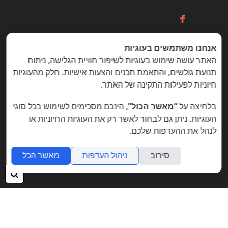

אנחנו משתמשים בעוגיות
כניסה / הרשמה
האתר עושה שימוש בעוגיות לשיפור חוויית הגלישה, ניתוח
תנועת גולשים, והתאמת תכנים והצעות אישיות. חלק מהעוגיות
חיוניות לפעילות התקינה של האתר.
הזדמנויות מיוחדות ללקוחות folyou
בלחיצה על
“מאשר הכול”
, הינכם מסכימים לשימוש בכל סוגי
בניית אתרים © פוליו folyou - מערכת לבניית אתרים
צרו איתנו קשר
הצהרת נגישות
משרות
העוגיות. ניתן גם לבחור לאשר רק את העוגיות החיוניות או
לנהל את ההעדפות שלכם.
מה חדש
תמיכה
תנאי שימוש
הצהרת פרטיות
אתר
לעסק
אתרי תדמית
שאלות נפוצות
תוכנית שותפים
סירוב
ניהול העדפות
מאשר הכל
אפיליאייטס
אתר דו לשוני
חנות וירטואלית
חיפ