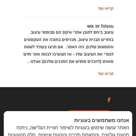
קראו עוד
folyou או wix
עיצוב ביחס לתוכן אתרי וויקס הם מבוססי עיצוב.
בוחרים תבנית עיצוב, מכניסים בתוכה את הטקסטים
והתמונות שלכם, וזה האתר. אם תרצו בעתיד לשנות
לגמרי את העיצוב שלו - אז תצטרכו לבנות אתר חדש
מאפס (להכניס מחדש את התכנים שלכם).אצלנו...
קראו עוד

כניסה / הרשמה
אנחנו משתמשים בעוגיות
האתר עושה שימוש בעוגיות לשיפור חוויית הגלישה, ניתוח
תנועת גולשים, והתאמת תכנים והצעות אישיות. חלק מהעוגיות