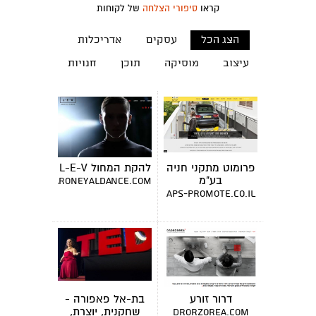
קראו
סיפורי הצלחה
של לקוחות
הצג הכל
עסקים
אדריכלות
עיצוב
מוסיקה
תוכן
חנויות
פרומוט מתקני חניה
להקת המחול L-E-V
בע"מ
www.sharoneyaldance.com
aps-promote.co.il
דרור זורע
בת-אל פאפורה -
שחקנית, יוצרת,
drorzorea.com