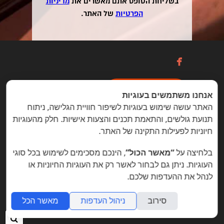
בשליחת הטופס אתם מאשרים את
מדיניות
הפרטיות
של האתר.

כניסה / הרשמה
אנחנו משתמשים בעוגיות
האתר עושה שימוש בעוגיות לשיפור חוויית הגלישה, ניתוח
תנועת גולשים, והתאמת תכנים והצעות אישיות. חלק מהעוגיות
הזדמנויות מיוחדות ללקוחות folyou
חיוניות לפעילות התקינה של האתר.
בניית אתרים © פוליו folyou - מערכת לבניית אתרים
בלחיצה על
“מאשר הכול”
, הינכם מסכימים לשימוש בכל סוגי
צרו איתנו קשר
הצהרת נגישות
משרות
העוגיות. ניתן גם לבחור לאשר רק את העוגיות החיוניות או
לנהל את ההעדפות שלכם.
מה חדש
תמיכה
תנאי שימוש
הצהרת פרטיות
אתר
לעסק
אתרי תדמית
שאלות נפוצות
תוכנית שותפים
אפיליאייטס
אתר דו לשוני
חנות וירטואלית
סירוב
ניהול העדפות
מאשר הכל
חיפ