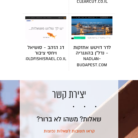
clearcut.co.il
לדר דויטש אחזקות
דג הזהב - סושיאל
- נדל"ן בהונגריה
ויחסי ציבור
goldfishisrael.co.il
nadlan-
budapest.com
יצירת קשר
שאלות? משהו לא ברור?
קראו תשובות לשאלות נפוצות