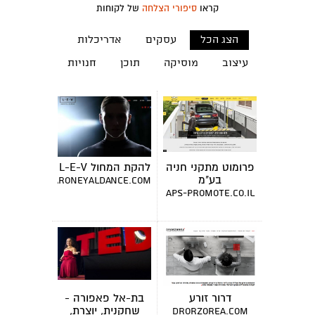
קראו
סיפורי הצלחה
של לקוחות
הצג הכל
עסקים
אדריכלות
עיצוב
מוסיקה
תוכן
חנויות
פרומוט מתקני חניה
להקת המחול L-E-V
בע"מ
www.sharoneyaldance.com
aps-promote.co.il
דרור זורע
בת-אל פאפורה -
שחקנית, יוצרת,
drorzorea.com