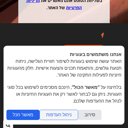
בשליחת הטופס אתם מאשרים את
מדיניות
הפרטיות
של האתר.

כניסה / הרשמה
אנחנו משתמשים בעוגיות
האתר עושה שימוש בעוגיות לשיפור חוויית הגלישה, ניתוח
תנועת גולשים, והתאמת תכנים והצעות אישיות. חלק מהעוגיות
הזדמנויות מיוחדות ללקוחות folyou
חיוניות לפעילות התקינה של האתר.
בניית אתרים © פוליו folyou - מערכת לבניית אתרים
בלחיצה על
“מאשר הכול”
, הינכם מסכימים לשימוש בכל סוגי
צרו איתנו קשר
הצהרת נגישות
משרות
העוגיות. ניתן גם לבחור לאשר רק את העוגיות החיוניות או
לנהל את ההעדפות שלכם.
מה חדש
תמיכה
תנאי שימוש
הצהרת פרטיות
אתר
לעסק
אתרי תדמית
שאלות נפוצות
תוכנית שותפים
אפיליאייטס
אתר דו לשוני
חנות וירטואלית
סירוב
ניהול העדפות
מאשר הכל
חיפ