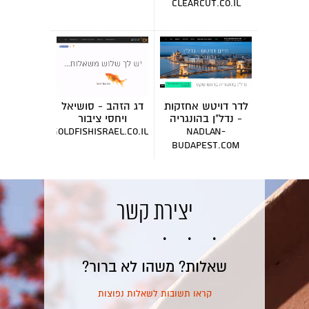
clearcut.co.il
לדר דויטש אחזקות
דג הזהב - סושיאל
- נדל"ן בהונגריה
ויחסי ציבור
goldfishisrael.co.il
nadlan-
budapest.com
יצירת קשר
שאלות? משהו לא ברור?
קראו תשובות לשאלות נפוצות