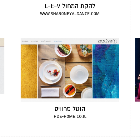
להקת המחול L-E-V
www.sharoneyaldance.com
הוטל סרוויס
hds-home.co.il