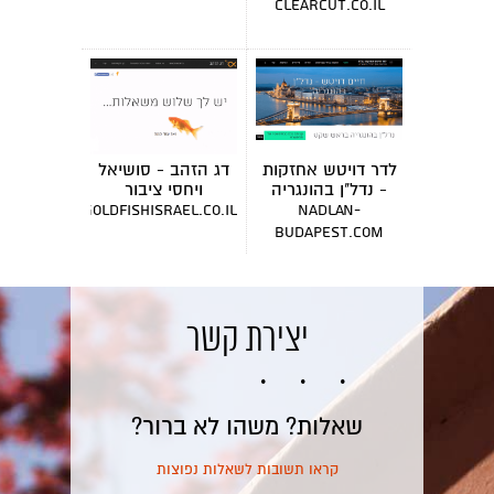
clearcut.co.il
לדר דויטש אחזקות
דג הזהב - סושיאל
- נדל"ן בהונגריה
ויחסי ציבור
goldfishisrael.co.il
nadlan-
budapest.com
יצירת קשר
שאלות? משהו לא ברור?
קראו תשובות לשאלות נפוצות