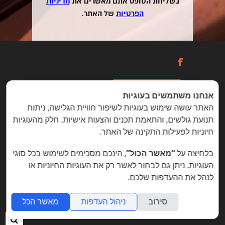
בשליחת הטופס אתם מאשרים את
מדיניות
הפרטיות
של האתר.

כניסה / הרשמה
אנחנו משתמשים בעוגיות
האתר עושה שימוש בעוגיות לשיפור חוויית הגלישה, ניתוח
תנועת גולשים, והתאמת תכנים והצעות אישיות. חלק מהעוגיות
הזדמנויות מיוחדות ללקוחות folyou
חיוניות לפעילות התקינה של האתר.
בניית אתרים © פוליו folyou - מערכת לבניית אתרים
בלחיצה על
“מאשר הכול”
, הינכם מסכימים לשימוש בכל סוגי
צרו איתנו קשר
הצהרת נגישות
משרות
העוגיות. ניתן גם לבחור לאשר רק את העוגיות החיוניות או
לנהל את ההעדפות שלכם.
מה חדש
תמיכה
תנאי שימוש
הצהרת פרטיות
אתר
לעסק
אתרי תדמית
שאלות נפוצות
תוכנית שותפים
אפיליאייטס
אתר דו לשוני
חנות וירטואלית
סירוב
ניהול העדפות
מאשר הכל
חיפ