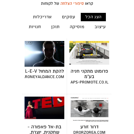
קראו
סיפורי הצלחה
של לקוחות
הצג הכל
עסקים
אדריכלות
עיצוב
מוסיקה
תוכן
חנויות
פרומוט מתקני חניה
להקת המחול L-E-V
בע"מ
www.sharoneyaldance.com
aps-promote.co.il
דרור זורע
בת-אל פאפורה -
שחקנית, יוצרת,
drorzorea.com