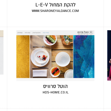
להקת המחול L-E-V
www.sharoneyaldance.com
הוטל סרוויס
hds-home.co.il