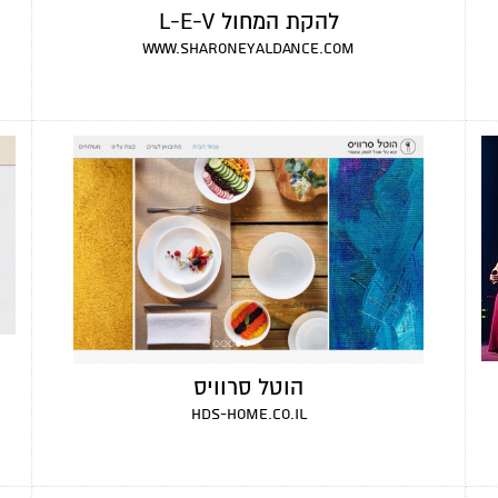
להקת המחול L-E-V
www.sharoneyaldance.com
הוטל סרוויס
hds-home.co.il