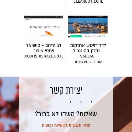
clearcut.co.il
לדר דויטש אחזקות
דג הזהב - סושיאל
- נדל"ן בהונגריה
ויחסי ציבור
goldfishisrael.co.il
nadlan-
budapest.com
יצירת קשר
שאלות? משהו לא ברור?
קראו תשובות לשאלות נפוצות