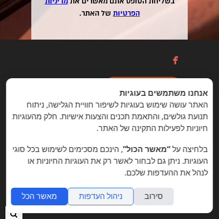
בשליחת הטופס אתם מאשרים את
מדיניות
הפרטיות
של האתר.

כניסה / הרשמה
אנחנו משתמשים בעוגיות
האתר עושה שימוש בעוגיות לשיפור חוויית הגלישה, ניתוח
תנועת גולשים, והתאמת תכנים והצעות אישיות. חלק מהעוגיות
הזדמנויות מיוחדות ללקוחות folyou
חיוניות לפעילות התקינה של האתר.
בניית אתרים © פוליו folyou - מערכת לבניית אתרים
בלחיצה על
“מאשר הכול”
, הינכם מסכימים לשימוש בכל סוגי
צרו איתנו קשר
הצהרת נגישות
משרות
העוגיות. ניתן גם לבחור לאשר רק את העוגיות החיוניות או
לנהל את ההעדפות שלכם.
מה חדש
תמיכה
תנאי שימוש
הצהרת פרטיות
אתר
לעסק
אתרי תדמית
שאלות נפוצות
תוכנית שותפים
אפיליאייטס
אתר דו לשוני
חנות וירטואלית
סירוב
ניהול העדפות
מאשר הכל
חיפ