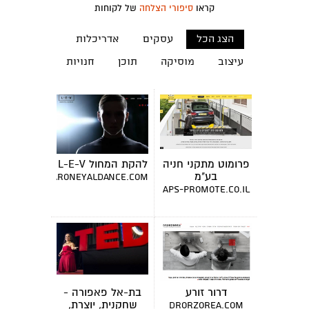
קראו
סיפורי הצלחה
של לקוחות
הצג הכל
עסקים
אדריכלות
עיצוב
מוסיקה
תוכן
חנויות
פרומוט מתקני חניה
להקת המחול L-E-V
בע"מ
www.sharoneyaldance.com
aps-promote.co.il
דרור זורע
בת-אל פאפורה -
שחקנית, יוצרת,
drorzorea.com