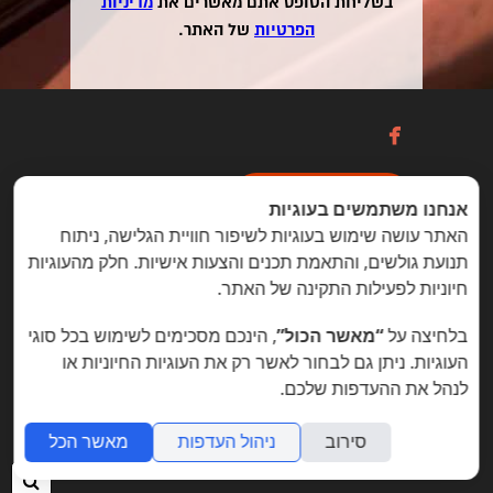
בשליחת הטופס אתם מאשרים את
מדיניות
הפרטיות
של האתר.

כניסה / הרשמה
אנחנו משתמשים בעוגיות
האתר עושה שימוש בעוגיות לשיפור חוויית הגלישה, ניתוח
תנועת גולשים, והתאמת תכנים והצעות אישיות. חלק מהעוגיות
הזדמנויות מיוחדות ללקוחות folyou
חיוניות לפעילות התקינה של האתר.
בניית אתרים © פוליו folyou - מערכת לבניית אתרים
בלחיצה על
“מאשר הכול”
, הינכם מסכימים לשימוש בכל סוגי
צרו איתנו קשר
הצהרת נגישות
משרות
העוגיות. ניתן גם לבחור לאשר רק את העוגיות החיוניות או
לנהל את ההעדפות שלכם.
מה חדש
תמיכה
תנאי שימוש
הצהרת פרטיות
אתר
לעסק
אתרי תדמית
שאלות נפוצות
תוכנית שותפים
אפיליאייטס
אתר דו לשוני
חנות וירטואלית
סירוב
ניהול העדפות
מאשר הכל
חיפ