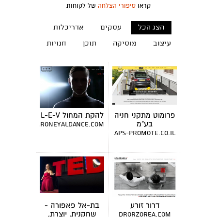
קראו
סיפורי הצלחה
של לקוחות
הצג הכל
עסקים
אדריכלות
עיצוב
מוסיקה
תוכן
חנויות
פרומוט מתקני חניה
להקת המחול L-E-V
בע"מ
www.sharoneyaldance.com
aps-promote.co.il
דרור זורע
בת-אל פאפורה -
שחקנית, יוצרת,
drorzorea.com