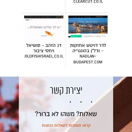
clearcut.co.il
לדר דויטש אחזקות
דג הזהב - סושיאל
- נדל"ן בהונגריה
ויחסי ציבור
goldfishisrael.co.il
nadlan-
budapest.com
יצירת קשר
שאלות? משהו לא ברור?
קראו תשובות לשאלות נפוצות