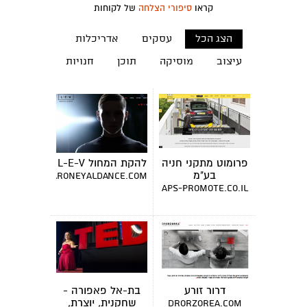
קראו
סיפורי הצלחה
של לקוחות
הצג הכל
עסקים
אדריכלות
עיצוב
מוסיקה
תוכן
חנויות
פרומוט מתקני חניה
להקת המחול L-E-V
בע"מ
www.sharoneyaldance.com
aps-promote.co.il
דרור זורע
בת-אל פאפורה -
שחקנית, יוצרת,
drorzorea.com