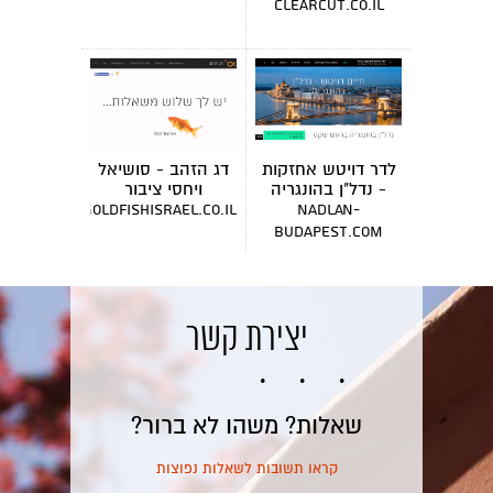
clearcut.co.il
לדר דויטש אחזקות
דג הזהב - סושיאל
- נדל"ן בהונגריה
ויחסי ציבור
goldfishisrael.co.il
nadlan-
budapest.com
יצירת קשר
שאלות? משהו לא ברור?
קראו תשובות לשאלות נפוצות