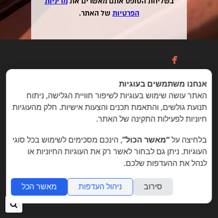
בשליחת הטופס אתם מאשרים את
מדיניות
הפרטיות
של האתר.

אנחנו משתמשים בעוגיות
כניסה / הרשמה
האתר עושה שימוש בעוגיות לשיפור חוויית הגלישה, ניתוח
תנועת גולשים, והתאמת תכנים והצעות אישיות. חלק מהעוגיות
חיוניות לפעילות התקינה של האתר.
הזדמנויות מיוחדות ללקוחות folyou
בלחיצה על
“מאשר הכול”
, הינכם מסכימים לשימוש בכל סוגי
בניית אתרים © פוליו folyou - מערכת לבניית אתרים
העוגיות. ניתן גם לבחור לאשר רק את העוגיות החיוניות או
צרו איתנו קשר
הצהרת נגישות
משרות
לנהל את ההעדפות שלכם.
מה חדש
תמיכה
תנאי שימוש
הצהרת פרטיות
אתר
לעסק
אתרי תדמית
שאלות נפוצות
תוכנית שותפים
סירוב
ניהול העדפות
מאשר הכל
אפיליאייטס
אתר דו לשוני
חנות וירטואלית
חיפ