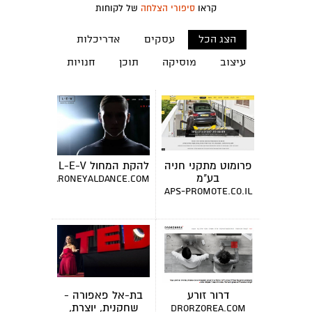
קראו
סיפורי הצלחה
של לקוחות
הצג הכל
עסקים
אדריכלות
עיצוב
מוסיקה
תוכן
חנויות
פרומוט מתקני חניה
להקת המחול L-E-V
בע"מ
www.sharoneyaldance.com
aps-promote.co.il
דרור זורע
בת-אל פאפורה -
שחקנית, יוצרת,
drorzorea.com