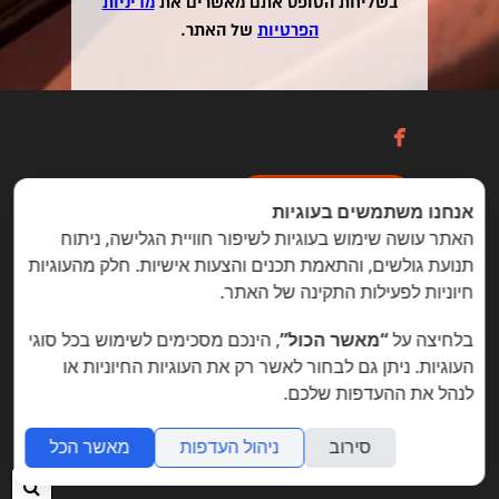
בשליחת הטופס אתם מאשרים את
מדיניות
הפרטיות
של האתר.

כניסה / הרשמה
אנחנו משתמשים בעוגיות
האתר עושה שימוש בעוגיות לשיפור חוויית הגלישה, ניתוח
תנועת גולשים, והתאמת תכנים והצעות אישיות. חלק מהעוגיות
הזדמנויות מיוחדות ללקוחות folyou
חיוניות לפעילות התקינה של האתר.
בניית אתרים © פוליו folyou - מערכת לבניית אתרים
בלחיצה על
“מאשר הכול”
, הינכם מסכימים לשימוש בכל סוגי
צרו איתנו קשר
הצהרת נגישות
משרות
העוגיות. ניתן גם לבחור לאשר רק את העוגיות החיוניות או
לנהל את ההעדפות שלכם.
מה חדש
תמיכה
תנאי שימוש
הצהרת פרטיות
אתר
לעסק
אתרי תדמית
שאלות נפוצות
תוכנית שותפים
אפיליאייטס
אתר דו לשוני
חנות וירטואלית
סירוב
ניהול העדפות
מאשר הכל
חיפ