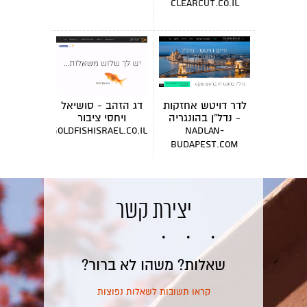
clearcut.co.il
לדר דויטש אחזקות
דג הזהב - סושיאל
- נדל"ן בהונגריה
ויחסי ציבור
goldfishisrael.co.il
nadlan-
budapest.com
יצירת קשר
שאלות? משהו לא ברור?
קראו תשובות לשאלות נפוצות