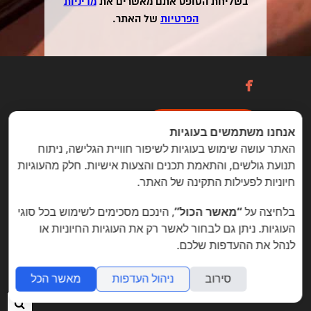
בשליחת הטופס אתם מאשרים את
מדיניות
הפרטיות
של האתר.

כניסה / הרשמה
אנחנו משתמשים בעוגיות
האתר עושה שימוש בעוגיות לשיפור חוויית הגלישה, ניתוח
תנועת גולשים, והתאמת תכנים והצעות אישיות. חלק מהעוגיות
הזדמנויות מיוחדות ללקוחות folyou
חיוניות לפעילות התקינה של האתר.
בניית אתרים © פוליו folyou - מערכת לבניית אתרים
בלחיצה על
“מאשר הכול”
, הינכם מסכימים לשימוש בכל סוגי
צרו איתנו קשר
הצהרת נגישות
משרות
העוגיות. ניתן גם לבחור לאשר רק את העוגיות החיוניות או
לנהל את ההעדפות שלכם.
מה חדש
תמיכה
תנאי שימוש
הצהרת פרטיות
אתר
לעסק
אתרי תדמית
שאלות נפוצות
תוכנית שותפים
אפיליאייטס
אתר דו לשוני
חנות וירטואלית
סירוב
ניהול העדפות
מאשר הכל
חיפ