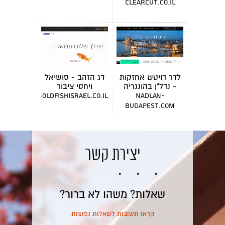
clearcut.co.il
לדר דויטש אחזקות
דג הזהב - סושיאל
- נדל"ן בהונגריה
ויחסי ציבור
goldfishisrael.co.il
nadlan-
budapest.com
יצירת קשר
שאלות? משהו לא ברור?
קראו תשובות לשאלות נפוצות