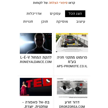
קראו
סיפורי הצלחה
של לקוחות
הצג הכל
עסקים
אדריכלות
עיצוב
מוסיקה
תוכן
חנויות
פרומוט מתקני חניה
להקת המחול L-E-V
בע"מ
www.sharoneyaldance.com
aps-promote.co.il
דרור זורע
בת-אל פאפורה -
שחקנית, יוצרת,
drorzorea.com